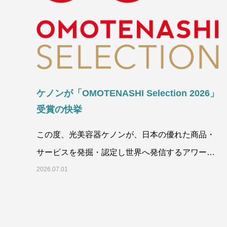
ケノンが「OMOTENASHI Selection 2026」
受賞の快挙
ま
この度、光美容器ケノンが、日本の優れた商品・
末
サービスを発掘・認定し世界へ発信するアワード
「OMOTENASHI
2026.07.01