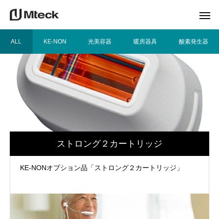
ALL
KE-NON
光美容器
暖房器具
酸素発生器
ストロング２カートリッジ
KE-NONオプション品「ストロング２カートリッジ」